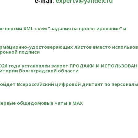
e-mail:
expertv@yandex.ru
вые версии XML-схем "задания на проектирование" и
рмационно-удостоверяющих листов вместо использов
ронной подписи
я 2026 года установлен запрет ПРОДАЖИ И ИСПОЛЬЗОВА
тории Волгоградской области
 пройдет Всероссийский цифровой диктант по персонал
 первые общедомовые чаты в МАХ