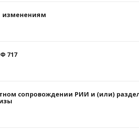
м изменениям
Ф 717
ертном сопровождении РИИ и (или) разде
тизы