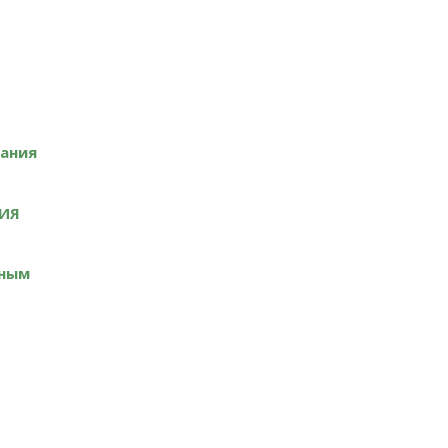
ания
НИЯ
ьным