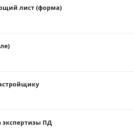
щий лист (форма)
ле)
застройщику
а экспертизы ПД