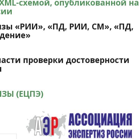
 XML-схемой, опубликованной на
сии
зы «РИИ», «ПД, РИИ, СМ», «ПД,
ждение»
части проверки достоверности
и
ЗЫ (ЕЦПЭ)