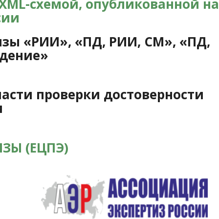
 XML-схемой, опубликованной на
сии
зы «РИИ», «ПД, РИИ, СМ», «ПД,
ждение»
части проверки достоверности
и
ЗЫ (ЕЦПЭ)