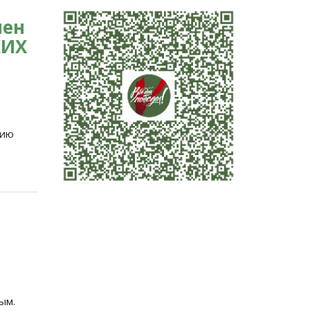
лен
КИХ
нию
ым.